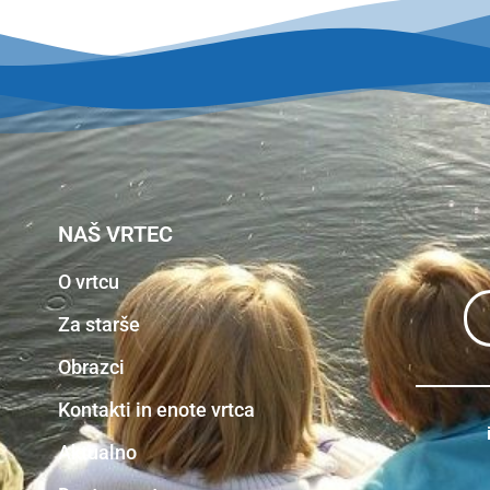
NAŠ VRTEC
O vrtcu
Za starše
Obrazci
Kontakti in enote vrtca
Aktualno