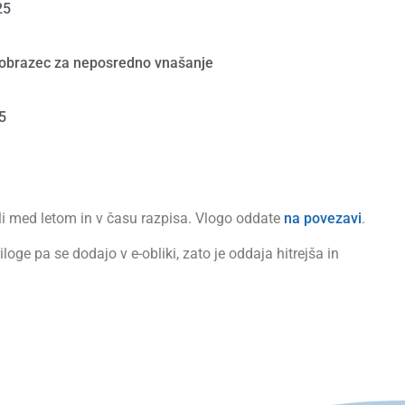
25
25 obrazec za neposredno vnašanje
5
oli med letom in v času razpisa. Vlogo oddate
na povezavi
.
oge pa se dodajo v e-obliki, zato je oddaja hitrejša in