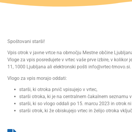
Spoštovani starši!
Vpis otrok v javne vrtce na območju Mestne občine Ljubljan
Vloge za vpis posredujete v vrtec vaše prve izbire, v kolikor 
11, 1000 Ljubljana ali elektronski pošti
info@vrtec-trnovo.si
.
Vlogo za vpis morajo oddati:
starši, ki otroka prvič vpisujejo v vrtec,
starši otroka, ki je na centralnem čakalnem seznamu v 
starši, ki so vlogo oddali po 15. marcu 2023 in otrok ni b
starši otrok, ki že obiskujejo vrtec in želijo otroka vkl