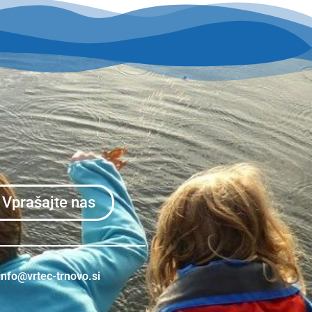
Vprašajte nas
info@vrtec-trnovo.si