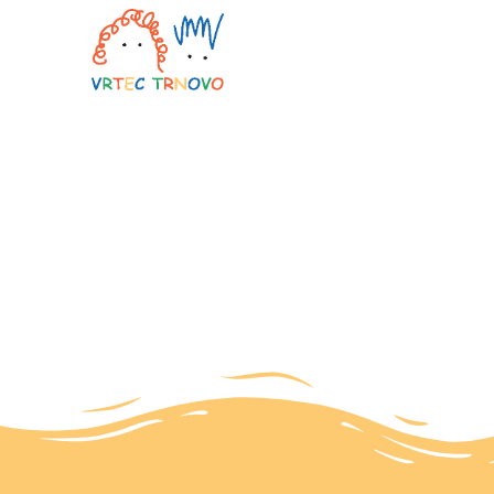
Vpis otrok v vrtec za šolsko le
19 februarja, 2024