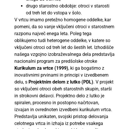
drugo starostno obdobje: otroci v starosti
od treh let do vstopa v šolo.
V vrtcu imamo pretežno homogene oddelke, kar
pomeni, da so vanje vključeni otroci v starostnem
razponu največ enega leta. Poleg tega
oblikujemo tudi heterogene oddelke, v katere so
vključeni otroci od treh let do šestih let. Izhodišče
našega vzgojno izobraževalnega dela predstavlja
nacionalni program za predšolske otroke
Kurikulum za vrtce (1999)
, ki ga bogatimo z
inovativnimi prvinami in principi v izvedbenem
delu, s
Projektnim delom z lutko (PDL)
. V projekt
so vključeni otroci obeh starostnih skupin, starši
in strokovni delavci. Projektno delo z lutko je
spiralen, procesno in postopno načrtovan,
izvajan in ovrednoten izvedbeni kurikulum vrtca.
Predstavlja unikaten, svojski pristop delovanja
celotnega vrtca in izhaja iz potrebe vsakega