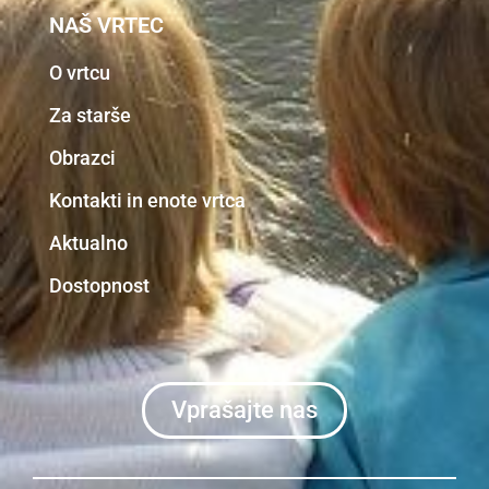
NAŠ VRTEC
O vrtcu
Za starše
Obrazci
Kontakti in enote vrtca
Aktualno
Dostopnost
Vprašajte nas