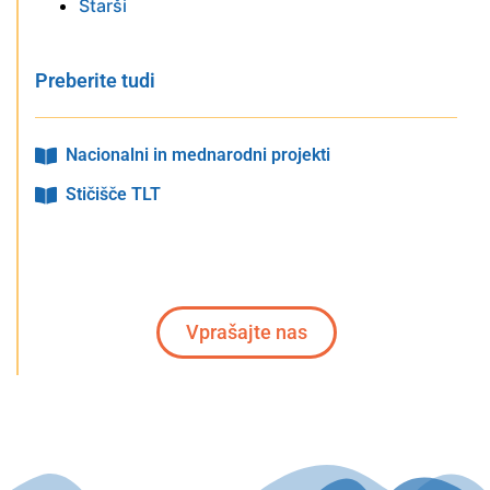
Starši
Preberite tudi
Nacionalni in mednarodni projekti
Stičišče TLT
Vprašajte nas