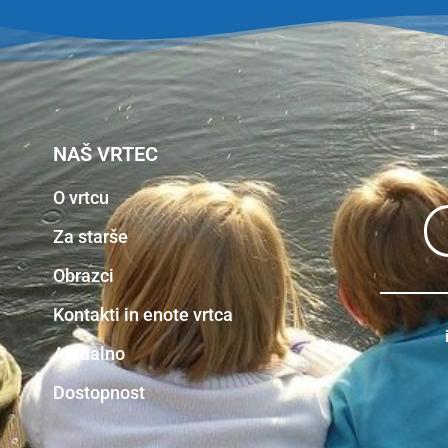
NAŠ VRTEC
O vrtcu
Za starše
Obrazci
Kontakti in enote vrtca
Aktualno
Dostopnost