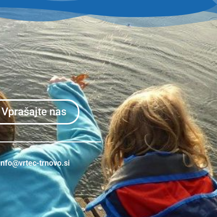
Vprašajte nas
info@vrtec-trnovo.si