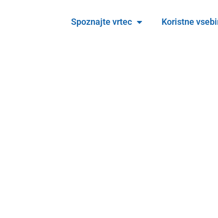
Spoznajte vrtec
Koristne vseb
Kakovost bivanja