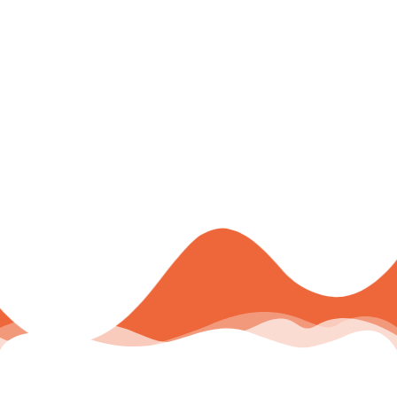
Svet vrtca in Svet
staršev
Starši