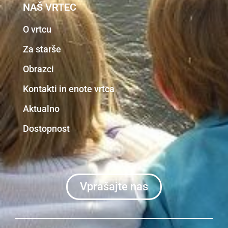
NAŠ VRTEC
O vrtcu
Za starše
Obrazci
Kontakti in enote vrtca
Aktualno
Dostopnost
Vprašajte nas